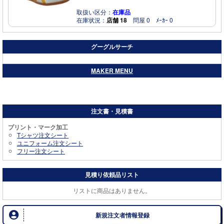
取扱い区分：
在庫品
在庫状況：
店舗 18
問屋 0 ﾒｰｶｰ 0
グーグルサーチ
MAKER MENU
アシックス
注文書・見積書
プリント・マーク加工
Tシャツ注文シート
ユニフォーム注文シート
フリー注文シート
見積り依頼品リスト
リストに商品はありません。
新規注文者情報登録