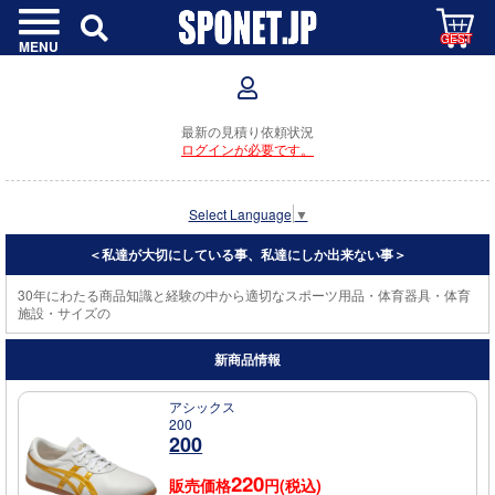
GEST
MENU
最新の見積り依頼状況
ログインが必要です。
Select Language
▼
＜私達が大切にしている事、私達にしか出来ない事＞
30年にわたる商品知識と経験の中から適切なスポーツ用品・体育器具・体育
施設・サイズのご提案をさせ
新商品情報
アシックス
200
200
220
販売価格
円(税込)