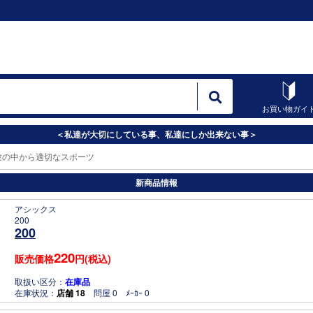
お買い物ガイ
＜私達が大切にしている事、私達にしか出来ない事＞
験の中から適切なスポーツ用品・体育器具・体育施
新商品情報
アシックス
200
200
220
販売価格
円(税込)
取扱い区分：
在庫品
在庫状況：
店舗 18
問屋 0 ﾒｰｶｰ 0