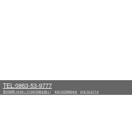
TEL:0863-53-9777
受付時間 10:00～17:00(日祝を除く)
8月10日5時34分
216.73.217.0