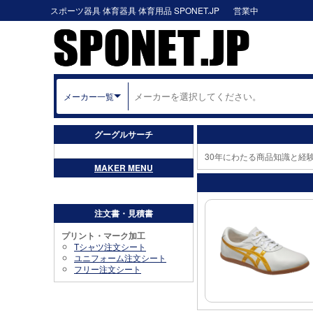
スポーツ器具 体育器具 体育用品 SPONET.JP
営業中
メーカー一覧
グーグルサーチ
30年にわたる商品知識と経
MAKER MENU
アシックス
注文書・見積書
プリント・マーク加工
Tシャツ注文シート
ユニフォーム注文シート
フリー注文シート