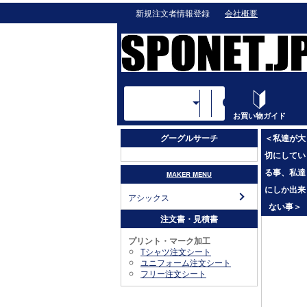
新規注文者情報登録
会社概要
メーカー一覧
お買い物ガイド
グーグルサーチ
＜私達が大
切にしてい
る事、私達
MAKER MENU
にしか出来
アシックス
ない事＞
注文書・見積書
プリント・マーク加工
Tシャツ注文シート
ユニフォーム注文シート
フリー注文シート