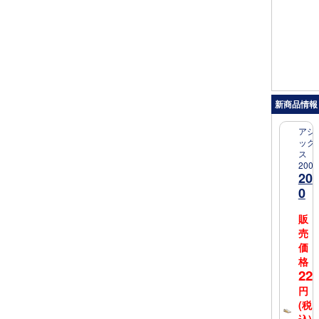
新商品情報
アシ
ック
ス
200
20
0
販
売
価
格
22
円
(税