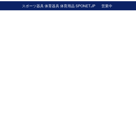
スポーツ器具 体育器具 体育用品 SPONET.JP
営業中