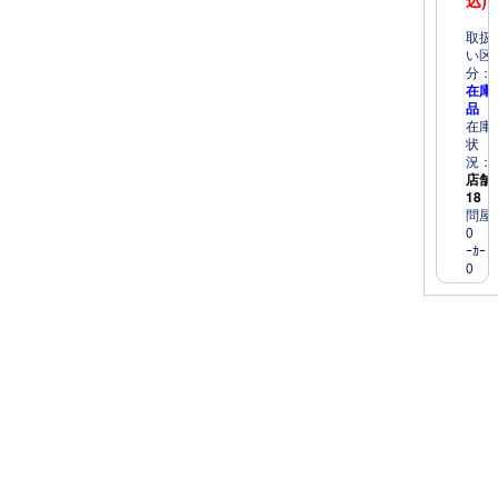
込)
取扱
い区
分：
在庫
品
在庫
状
況：
店舗
18
問屋
0 ﾒ
ｰｶｰ
0